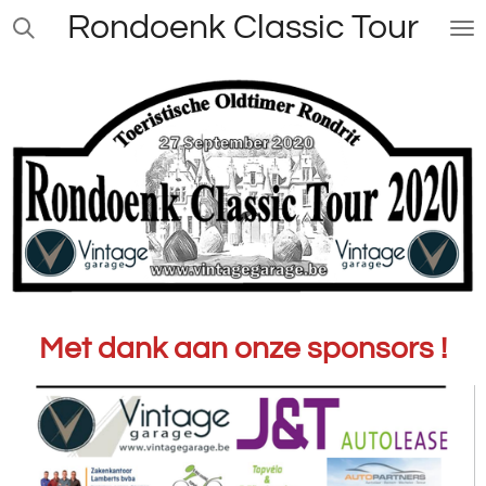
Rondoenk Classic Tour
Ga
direct
naar
de
hoofdinhoud
Met dank aan onze sponsors !